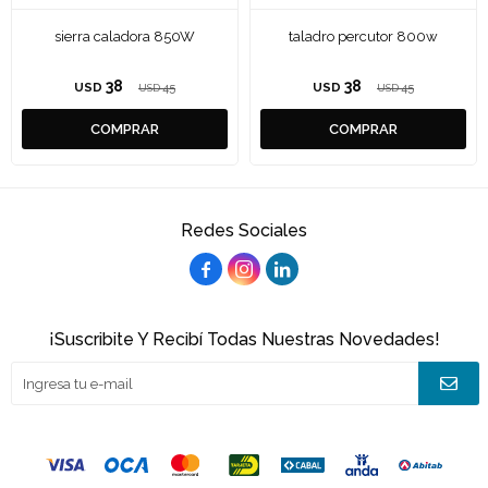
sierra caladora 850W
taladro percutor 800w
38
38
USD
45
USD
45
USD
USD
Redes Sociales



¡Suscribite Y Recibí Todas Nuestras Novedades!