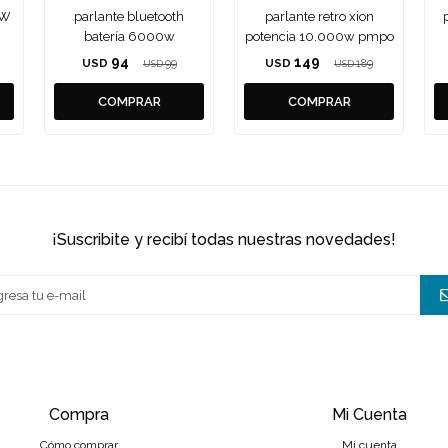
0W
parlante bluetooth
parlante retro xion
batería 6000w
potencia 10.000w pmpo
94
149
USD
99
USD
189
USD
USD
¡suscribite y recibí todas nuestras novedades!
Compra
Mi Cuenta
Cómo comprar
Mi cuenta