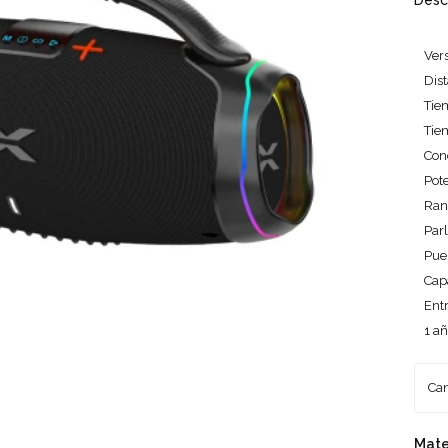
Desc
Vers
Dist
Tie
Tie
Con
Pot
Ran
Parl
Pue
Cap
Ent
1 añ
Mate