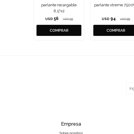
parlante recargable
parlante xtreme 750
6,5"x2
56
94
USD
59
USD
99
USD
USD
Empresa
Sobre nosotros