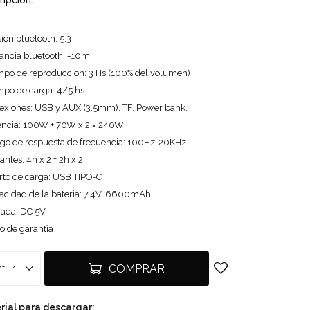
ripción:
ión bluetooth: 5.3
ancia bluetooth: †10m
mpo de reproduccion: 3 Hs (100% del volumen)
mpo de carga: 4/5 hs.
exiones: USB y AUX (3.5mm), TF, Power bank.
encia: 100W + 70W x 2 = 240W
go de respuesta de frecuencia: 100Hz-20KHz
antes: 4h x 2 + 2h x 2
rto de carga: USB TIPO-C
acidad de la bateria: 7.4V, 6600mAh
rada: DC 5V
o de garantìa
COMPRAR
1
rial para descargar: