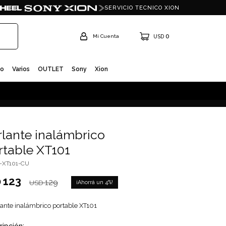
SERVICIO TECNICO XION
0
USD
io
Varios
OUTLET
Sony
Xion
rlante inalámbrico
rtable XT101
I-XT101-CU
123
D
129
4
USD
lante inalámbrico portable XT101