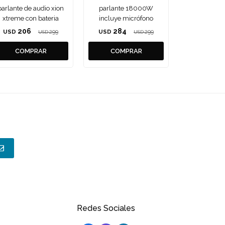
parlante de audio xion
parlante 18000W
xtreme con bateria
incluye micrófono
206
284
USD
299
USD
299
USD
USD
Redes Sociales