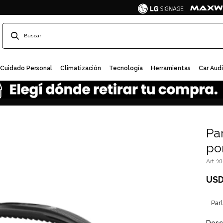
Cuidado Personal
Climatización
Tecnología
Herramientas
Car Aud
Pa
po
X
US
Par