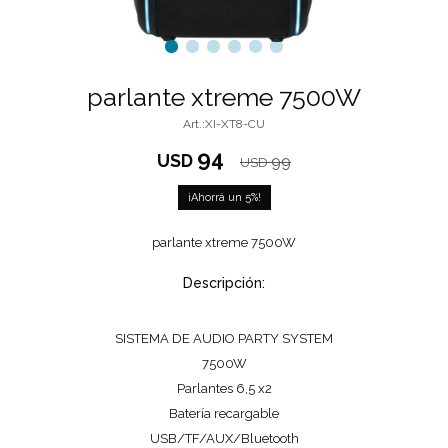
parlante xtreme 7500W
XI-XT8-CU
94
USD
99
USD
5
parlante xtreme 7500W
Descripción:
SISTEMA DE AUDIO PARTY SYSTEM
7500W
Parlantes 6,5 x2
Batería recargable
USB/TF/AUX/Bluetooth