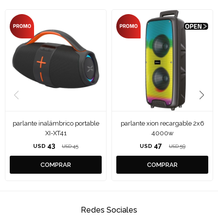
parlante inalámbrico portable
parlante xion recargable 2x6
XI-XT41
4000w
43
47
USD
45
USD
59
USD
USD
Redes Sociales