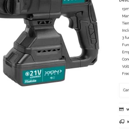
Desc
rpm
Man
Tie
Incl
3 fu
Fun
Emp
Con
Vol
Fre
V