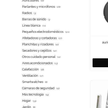
Auriculares
(10)
Parlantes y micrófonos
(28)
Radios
(3)
Barras de sonido
(3)
Línea blanca
(71)
Pequeños electrodomésticos
(121)
Afeitadoras y cortadoras
(22)
aur
Planchitas y rizadores
(10)
Secadores y cepillos
(12)
Otros cuidado personal
(11)
Aires acondicionados
(13)
Calefacción
(18)
Ventilación
(17)
Smartwatches
(8)
Cámaras de seguridad
(10)
Más tecnología
(19)
Hogar
(33)
Jardín
(8)