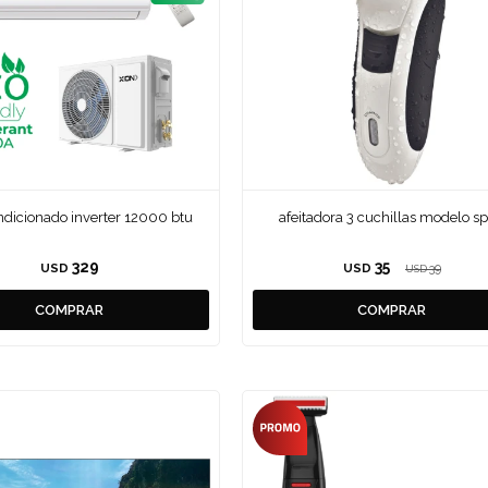
ndicionado inverter 12000 btu
afeitadora 3 cuchillas modelo sp
329
35
USD
USD
39
USD