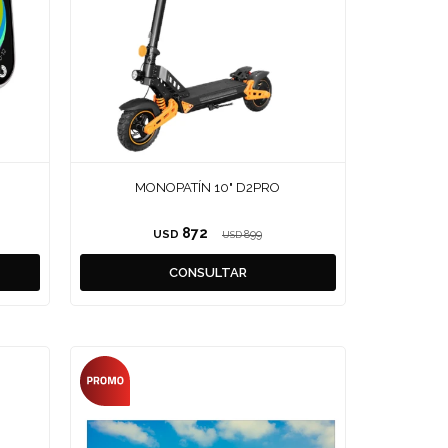
MONOPATÍN 10" D2PRO
872
USD
899
USD