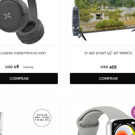
iculares inalámbricos xion
tv led smart 55" 4K WebOs
18
459
USD
19
USD
USD