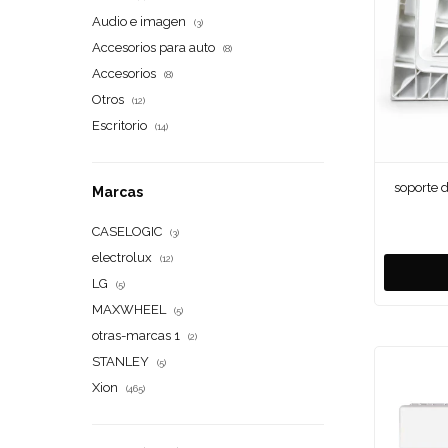
Audio e imagen
(3)
Accesorios para auto
(8)
Accesorios
(8)
Otros
(12)
Escritorio
(14)
soporte 
Marcas
CASELOGIC
(3)
electrolux
(12)
LG
(5)
MAXWHEEL
(5)
otras-marcas 1
(2)
STANLEY
(5)
Xion
(465)