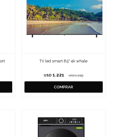
ort
TV led smart 85" 4k whale
1.221
USD
1.259
USD