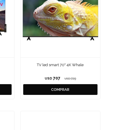
TV led smart 70" 4K Whale
707
USD
729
USD