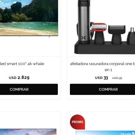
 led smart 100" 4k whale
afeitadora rasuradora corporal one 
en 1
2.829
33
USD
USD
39
USD