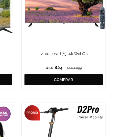
tv led smart 75" 4k WebOs
824
USD
1.099
USD