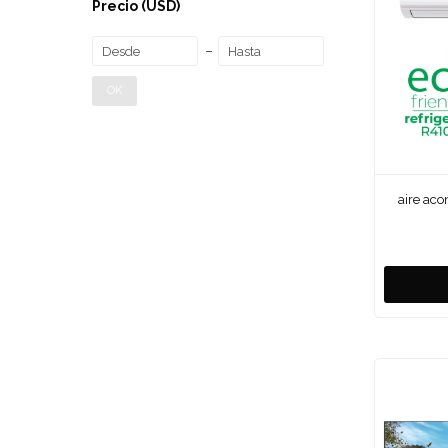
Precio
(USD)
OK
aire aco