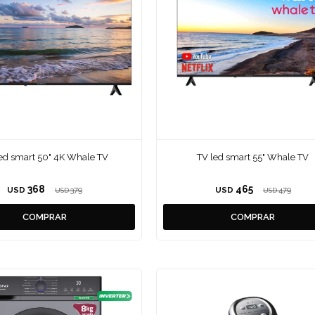
ed smart 50" 4K Whale TV
TV led smart 55" Whale TV
368
465
USD
379
USD
479
USD
USD