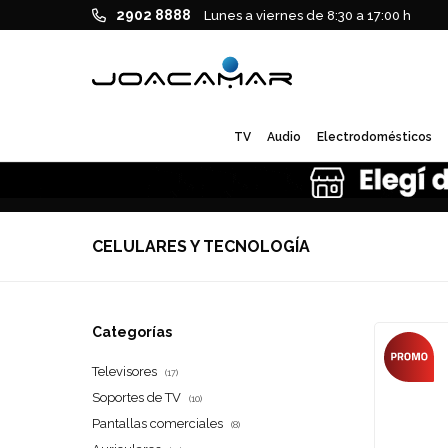
2902 8888
Lunes a viernes de 8:30 a 17:00 h
TV
Audio
Electrodomésticos
CELULARES Y TECNOLOGÍA
Categorías
Televisores
(17)
Soportes de TV
(10)
Pantallas comerciales
(8)