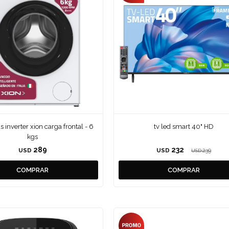
s inverter xion carga frontal - 6
tv led smart 40" HD
kgs
289
232
USD
USD
239
USD