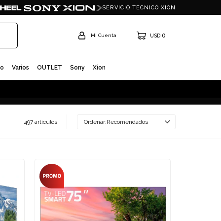
SERVICIO TECNICO XION
0
USD
io
Varios
OUTLET
Sony
Xion
497 artículos
Recomendados