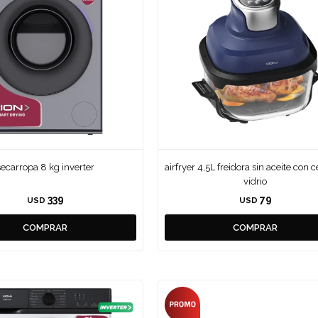
secarropa 8 kg inverter
airfryer 4,5L freidora sin aceite con 
vidrio
339
79
USD
USD