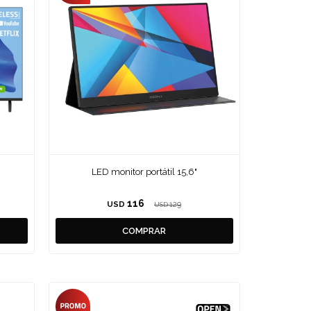
LED monitor portátil 15,6"
116
USD
129
USD