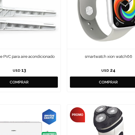
de PVC para aire acondicionado
smartwatch xion watch66
13
24
USD
USD