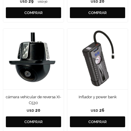
29
20
USD
30
USD
USD
cámara vehicular de reversa XI-
Inflador y power bank
C530
20
26
USD
USD