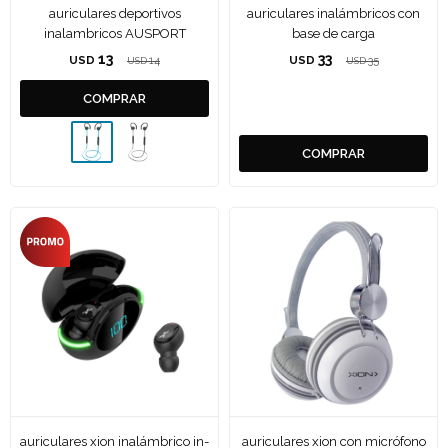
auriculares deportivos
auriculares inalámbricos con
inalambricos AUSPORT
base de carga
13
33
USD
14
USD
35
USD
USD
auriculares xion inalámbrico in-
auriculares xion con micrófono