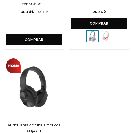
ear AU200BT
11
10
USD
12
USD
USD
auriculares xion inalámbricos
AU50BT