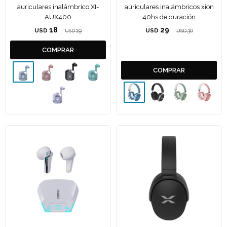
auriculares inalámbrico XI-
auriculares inalámbricos xion
AUX400
40hs de duración
18
29
USD
19
USD
30
USD
USD