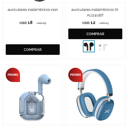
auriculares inalámbricos xion
auriculares inalámbricos XI-
AU240BT
18
12
USD
19
USD
13
USD
USD