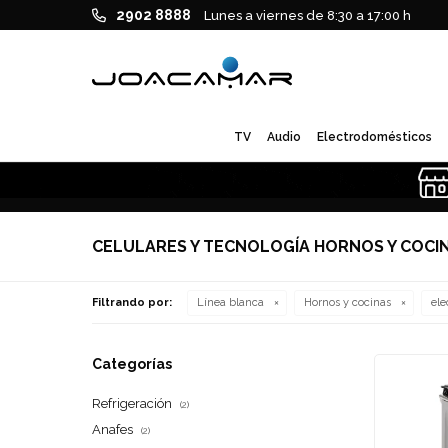
2902 8888
Lunes a viernes de 8:30 a 17:00 h
TV
Audio
Electrodomésticos
CELULARES Y TECNOLOGÍA HORNOS Y COCI
Filtrando por:
Línea blanca
Hornos y cocinas
ele
Categorías
Refrigeración
(2)
Anafes
(2)