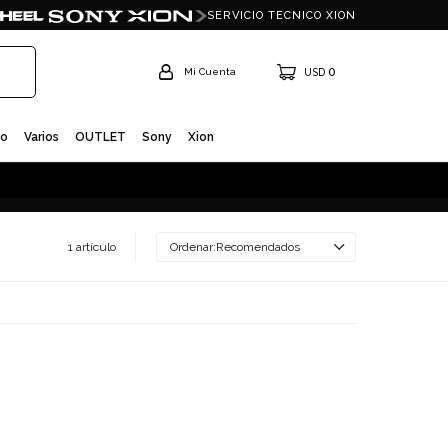
SERVICIO TECNICO XION
0
USD
io
Varios
OUTLET
Sony
Xion
1 artículo
Recomendados