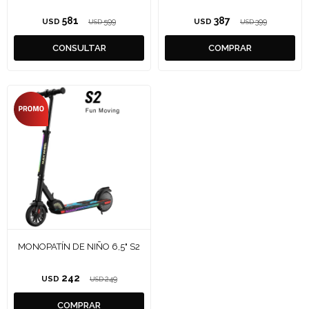
581
387
USD
599
USD
399
USD
USD
MONOPATÍN DE NIÑO 6,5" S2
242
USD
249
USD