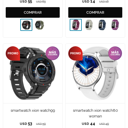
55
14
USD
69
USD
16
USD
USD
smartwatch xion watch99
smartwatch xion watch80
woman
53
44
USD
59
USD
49
USD
USD