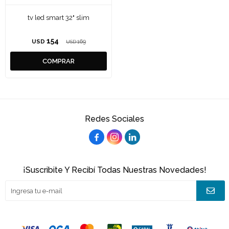
tv led smart 32" slim
154
USD
169
USD
Redes Sociales



¡Suscribite Y Recibí Todas Nuestras Novedades!