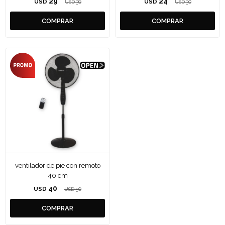
29
24
USD
36
USD
30
USD
USD
ventilador de pie con remoto
40 cm
40
USD
50
USD