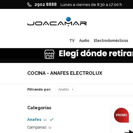
2902 8888
Lunes a viernes de 8:30 a 17:00 h
TV
Audio
Electrodomésticos
COCINA - ANAFES ELECTROLUX
Filtrando por:
Anafes
Categorías
Anafes
(2)
Campanas
(1)