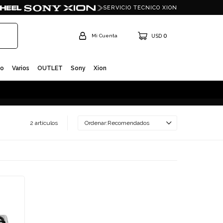
SERVICIO TECNICO XION
0
USD
io
Varios
OUTLET
Sony
Xion
2 artículos
Recomendados