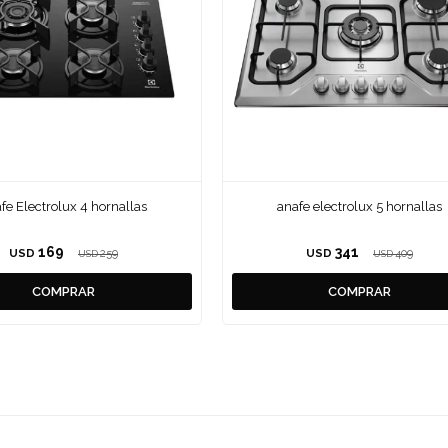
fe Electrolux 4 hornallas
anafe electrolux 5 hornallas
169
341
USD
259
USD
409
USD
USD