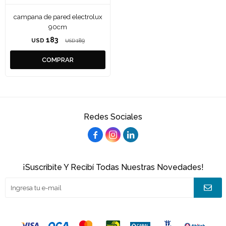
campana de pared electrolux
90cm
183
USD
189
USD
Redes Sociales



¡Suscribite Y Recibí Todas Nuestras Novedades!