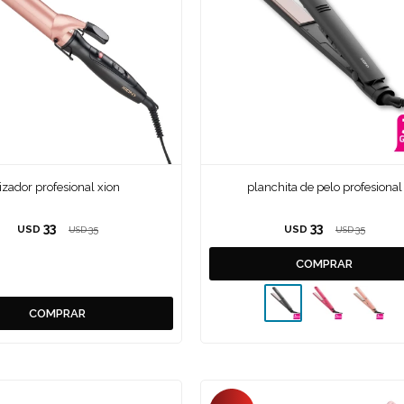
rizador profesional xion
planchita de pelo profesional
33
33
USD
35
USD
35
USD
USD