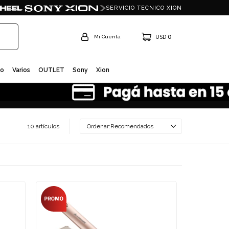
SERVICIO TECNICO XION
0
USD
io
Varios
OUTLET
Sony
Xion
10 artículos
Recomendados