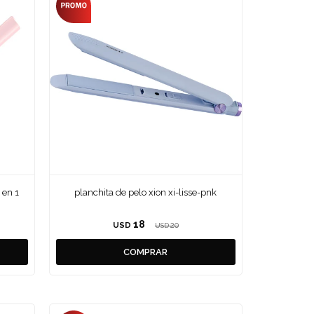
 en 1
planchita de pelo xion xi-lisse-pnk
18
USD
20
USD