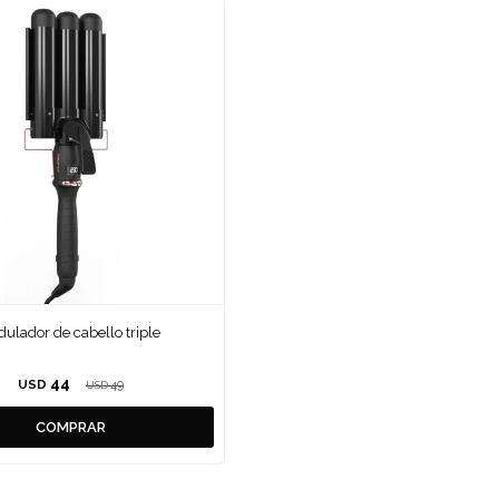
dulador de cabello triple
44
USD
49
USD