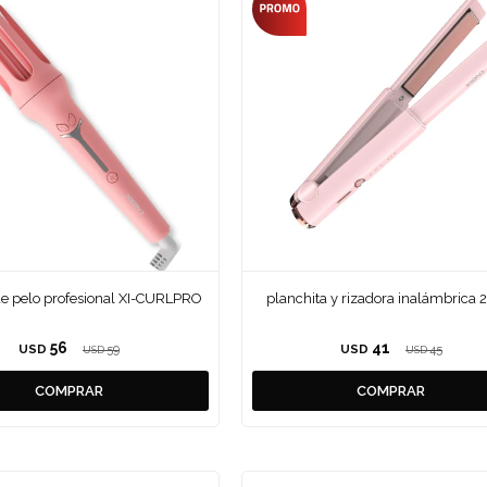
de pelo profesional XI-CURLPRO
planchita y rizadora inalámbrica 2
56
41
USD
59
USD
45
USD
USD