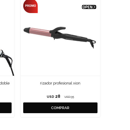
 doble
rizador profesional xion
28
USD
35
USD