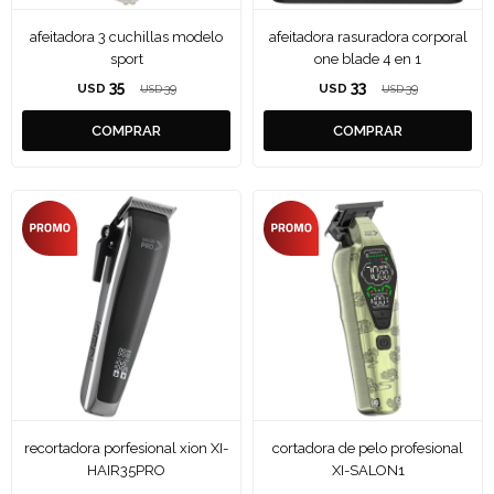
afeitadora 3 cuchillas modelo
afeitadora rasuradora corporal
sport
one blade 4 en 1
35
33
USD
39
USD
39
USD
USD
recortadora porfesional xion XI-
cortadora de pelo profesional
HAIR35PRO
XI-SALON1