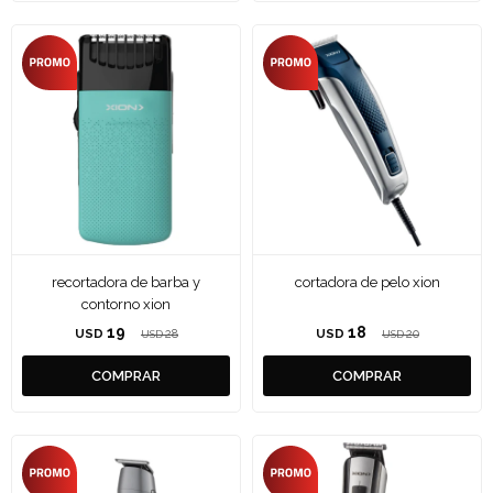
recortadora de barba y
cortadora de pelo xion
contorno xion
19
18
USD
28
USD
20
USD
USD