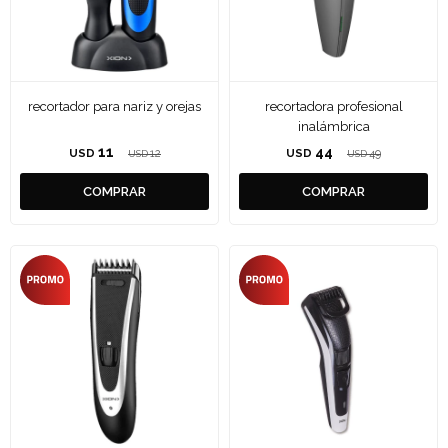
recortador para nariz y orejas
recortadora profesional
inalámbrica
11
44
USD
12
USD
49
USD
USD