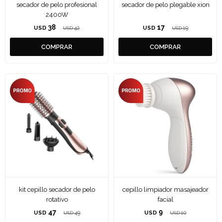
secador de pelo profesional
secador de pelo plegable xion
2400W
38
17
USD
42
USD
19
USD
USD
kit cepillo secador de pelo
cepillo limpiador masajeador
rotativo
facial
47
9
USD
49
USD
10
USD
USD