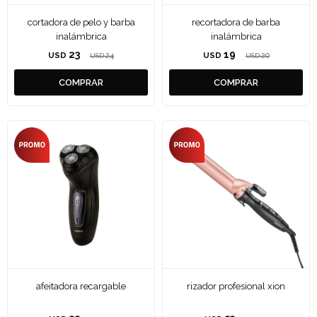
cortadora de pelo y barba
recortadora de barba
inalámbrica
inalámbrica
23
19
USD
24
USD
20
USD
USD
afeitadora recargable
rizador profesional xion