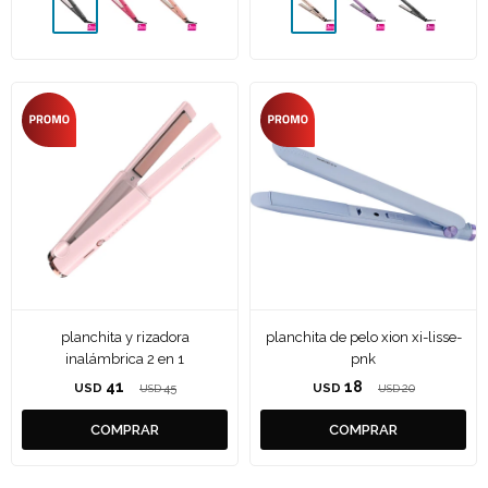
planchita y rizadora
planchita de pelo xion xi-lisse-
inalámbrica 2 en 1
pnk
41
18
USD
45
USD
20
USD
USD