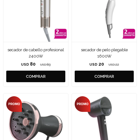
secador de cabello profesional
secador de pelo plegable
2400W
1600W
80
20
USD
89
USD
22
USD
USD