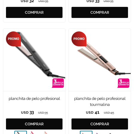
32
33
USD
35
USD
35
USD
USD
planchita de pelo profesional
planchita de pelo profesional
tourmalina
33
41
USD
35
USD
45
USD
USD