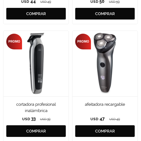
44
50
USD
49
USD
59
USD
USD
cortadora profesional
afeitadora recargable
inalámbrica
33
47
USD
39
USD
49
USD
USD