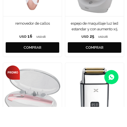
removedor de callos
espejo de maquillaje luz led
estandar y con aumento x5
16
25
USD
18
USD
28
USD
USD