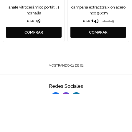
anafe vitrocerámico portátil 1
campana extractora xion acero
hornalla
inox 90cm
49
143
USD
USD
179
USD
MOSTRANDO
62
DE
62
Redes Sociales



¡Suscribite Y Recibí Todas Nuestras Novedades!