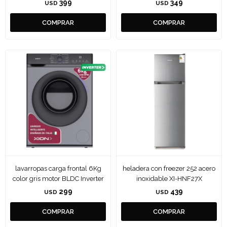
399
349
USD
USD
lavarropas carga frontal 6Kg
heladera con freezer 252 acero
color gris motor BLDC Inverter
inoxidable XI-HNF27X
299
439
USD
USD