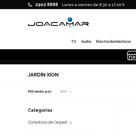
2902 8888
Lunes a viernes de 8:30 a 17:00 h
TV
Audio
Electrodomésticos
JARDÍN XION
Filtrando por:
Xion
Categorías
Cortadoras de Cesped
(1)