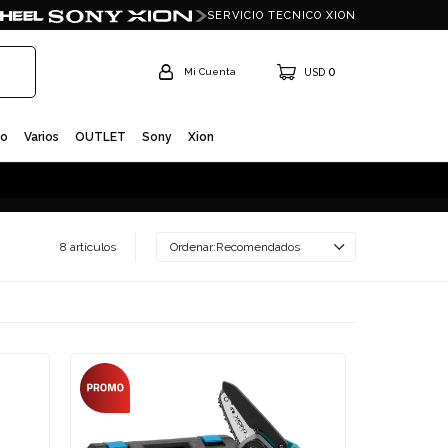
SERVICIO TECNICO XION
0
USD
io
Varios
OUTLET
Sony
Xion
8 artículos
Recomendados