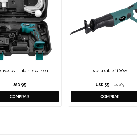
olavadora inalambrica xion
sierra sable 1100w
99
59
USD
USD
69
USD