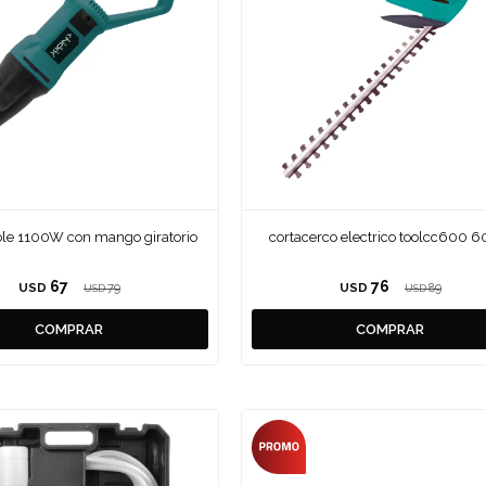
able 1100W con mango giratorio
cortacerco electrico toolcc600 
67
76
USD
79
USD
89
USD
USD