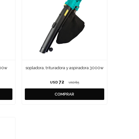
600w
sopladora, trituradora y aspiradora 3000w
72
USD
85
USD