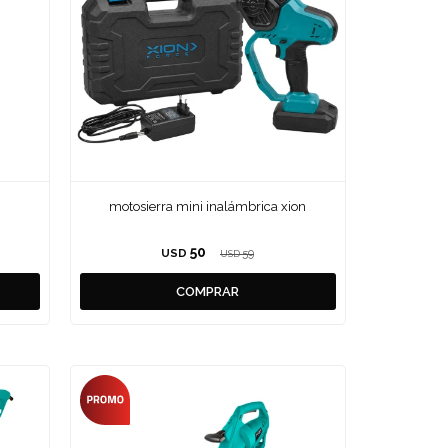
motosierra mini inalámbrica xion
50
USD
59
USD