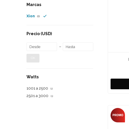
Marcas
Xion
(8)
Precio
(USD)
OK
Watts
1001 a 2500
(1)
2501 a 3000
(1)