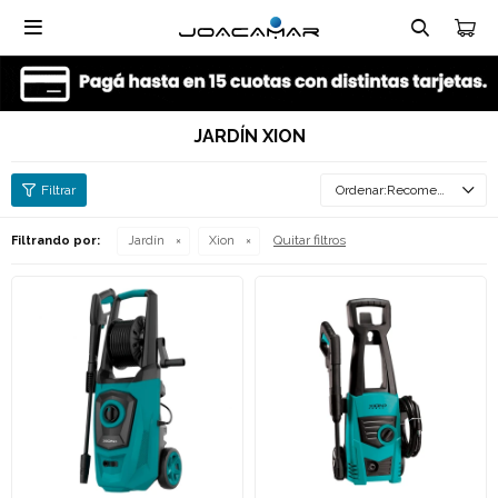

JARDÍN XION
Recomendados
Quitar filtros
Filtrando por:
Jardín
Xion