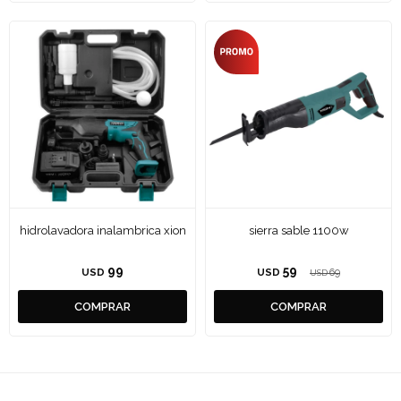
hidrolavadora inalambrica xion
sierra sable 1100w
99
59
USD
USD
69
USD