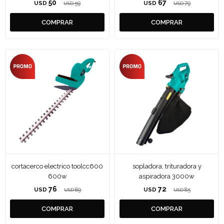
50
67
USD
59
USD
79
USD
USD
cortacerco electrico toolcc600
sopladora, trituradora y
600w
aspiradora 3000w
76
72
USD
89
USD
85
USD
USD