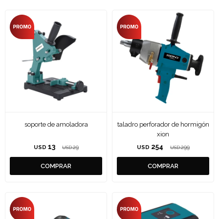
soporte de amoladora
taladro perforador de hormigón
xion
13
254
USD
29
USD
299
USD
USD