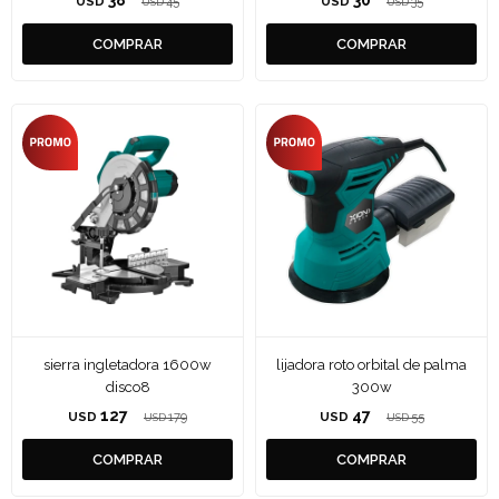
38
30
USD
45
USD
35
USD
USD
sierra ingletadora 1600w
lijadora roto orbital de palma
disco8
300w
127
47
USD
179
USD
55
USD
USD