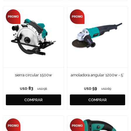
sierra circular 1500w
amoladora angular 1200w - 5¨
83
59
USD
98
USD
69
USD
USD