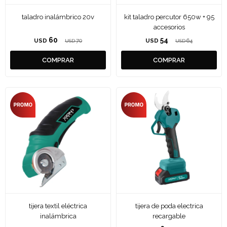
taladro inalámbrico 20v
kit taladro percutor 650w + 95
accesorios
60
54
USD
70
USD
64
USD
USD
tijera textil eléctrica
tijera de poda electrica
inalámbrica
recargable