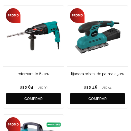
rotomartillo 820w
lijadora orbital de palma 250w
84
46
USD
99
USD
54
USD
USD