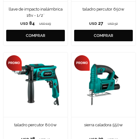
llave de impacto inalámbrica
taladro percutor 650w
18v - 1/2¨
84
27
USD
119
USD
32
USD
USD
taladro percutor 800w
sierra caladora 550w