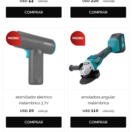
44
220
USD
52
USD
299
USD
USD
atornillador eléctrico
amoladora angular
inalámbrico 3.7V
inalámbrica
20
110
USD
32
USD
129
USD
USD