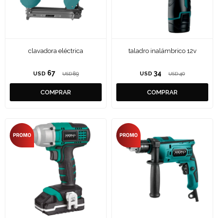
clavadora eléctrica
taladro inalámbrico 12v
67
34
USD
89
USD
40
USD
USD