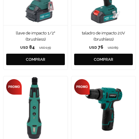
llave de impacto 1/2"
taladro de impacto 20V
(brushless)
(brushless)
84
76
USD
139
USD
89
USD
USD