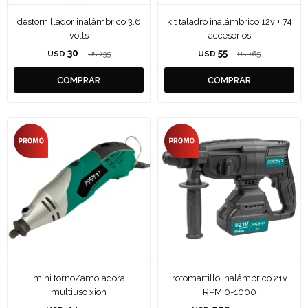
destornillador inalámbrico 3,6
kit taladro inalámbrico 12v + 74
volts
accesorios
30
55
USD
35
USD
65
USD
USD
mini torno/amoladora
rotomartillo inalámbrico 21v
multiuso xion
RPM 0-1000