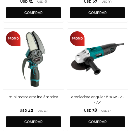
31
67
USD
36
USD
99
USD
USD
mini motosierra inalámbrica
amoladora angular 800w - 4-
1/2¨
42
38
USD
49
USD
45
USD
USD