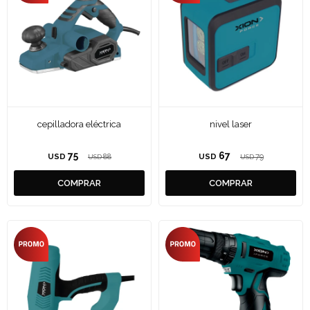
cepilladora eléctrica
nivel laser
75
67
USD
88
USD
79
USD
USD