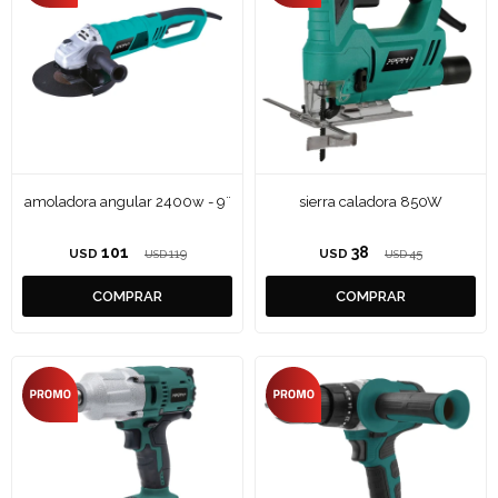
amoladora angular 2400w - 9¨
sierra caladora 850W
101
38
USD
119
USD
45
USD
USD