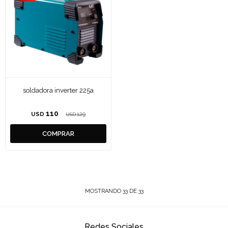
soldadora inverter 225a
110
USD
129
USD
MOSTRANDO
33
DE
33
Redes Sociales