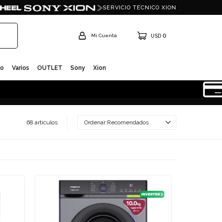
SERVICIO TECNICO XION
0
USD
io
Varios
OUTLET
Sony
Xion
68 artículos
Recomendados