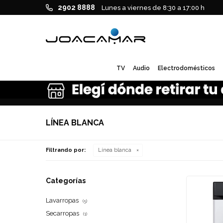
2902 8888
Lunes a viernes de 8:30 a 17:00 h
TV
Audio
Electrodomésticos
LÍNEA BLANCA
Filtrando por:
Línea blanca
Categorías
Lavarropas
(5)
Secarropas
(1)