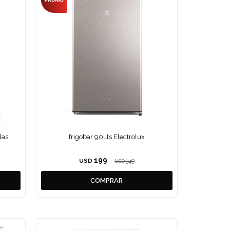
las
frigobar 90Lts Electrolux
199
USD
349
USD