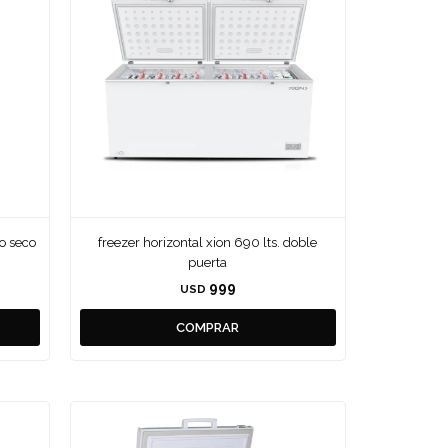
ío seco
freezer horizontal xion 690 lts. doble
puerta
999
USD