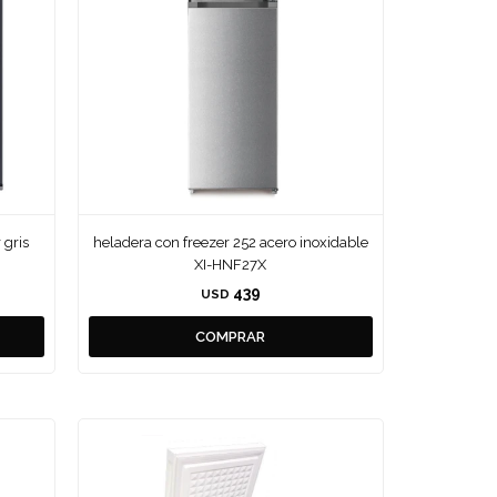
 gris
heladera con freezer 252 acero inoxidable
XI-HNF27X
439
USD