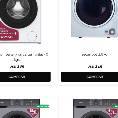
s inverter xion carga frontal - 6
secarropa 2.5 kg
kgs
289
249
USD
USD