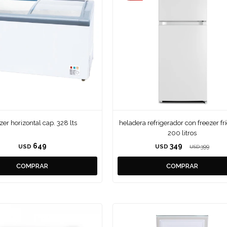
zer horizontal cap. 328 lts
heladera refrigerador con freezer fr
200 litros
649
349
USD
USD
399
USD