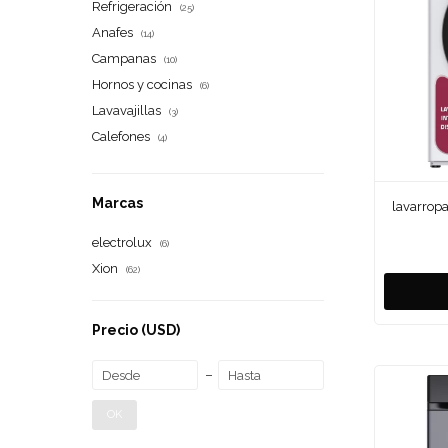
Refrigeración
(25)
Anafes
(14)
Campanas
(10)
Hornos y cocinas
(6)
Lavavajillas
(3)
Calefones
(4)
Marcas
lavarropa
electrolux
(6)
Xion
(62)
Precio
(USD)
OK