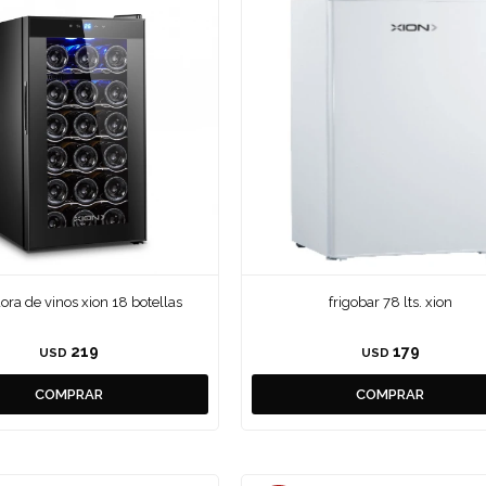
dora de vinos xion 18 botellas
frigobar 78 lts. xion
219
179
USD
USD