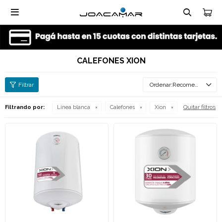

CALEFONES XION
Recomendados
Quitar filtros
Filtrando por:
Línea blanca
Calefones
Xion