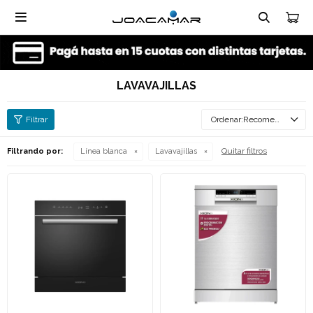

LAVAVAJILLAS
Recomendados
Quitar filtros
Filtrando por:
Línea blanca
Lavavajillas