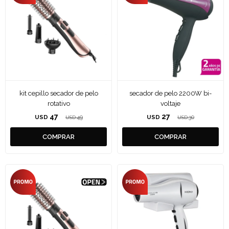
kit cepillo secador de pelo
secador de pelo 2200W bi-
rotativo
voltaje
47
27
USD
49
USD
30
USD
USD