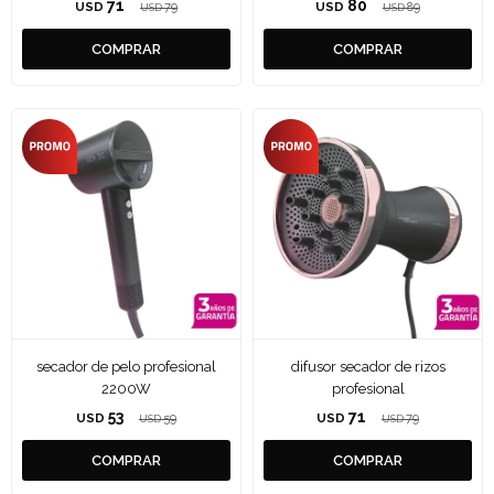
71
80
USD
79
USD
89
USD
USD
secador de pelo profesional
difusor secador de rizos
2200W
profesional
53
71
USD
59
USD
79
USD
USD