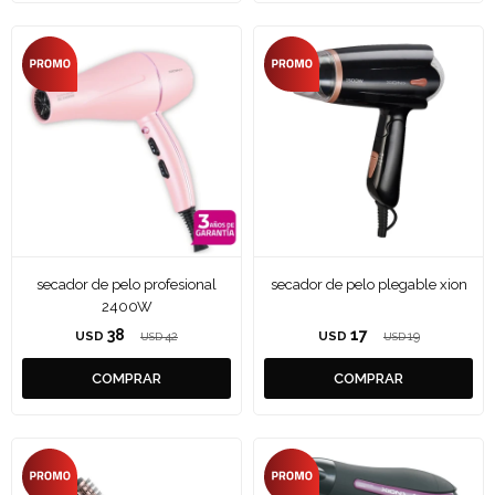
secador de pelo profesional
secador de pelo plegable xion
2400W
38
17
USD
42
USD
19
USD
USD