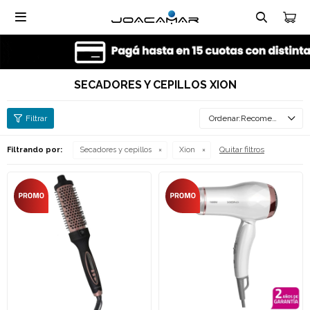

SECADORES Y CEPILLOS XION
Recomendados
Quitar filtros
Filtrando por:
Secadores y cepillos
Xion