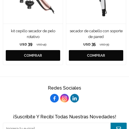
kit cepillo secador de pelo
secador de cabello con soporte
rotativo
de pared
39
35
USD
49
USD
39
USD
USD
Redes Sociales



¡Suscribite Y Recibí Todas Nuestras Novedades!