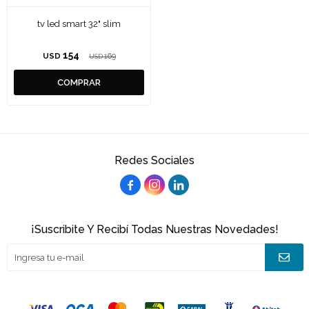
tv led smart 32" slim
154
USD
169
USD
Redes Sociales



¡Suscribite Y Recibí Todas Nuestras Novedades!