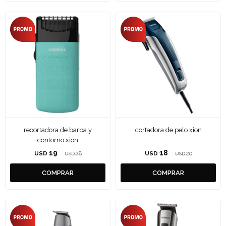
recortadora de barba y
cortadora de pelo xion
contorno xion
19
18
USD
28
USD
20
USD
USD