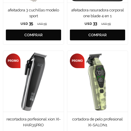
afeitadora 3 cuchillas modelo
afeitadora rasuradora corporal
sport
one blade 4 en 1
35
33
USD
39
USD
39
USD
USD
recortadora porfesional xion XI-
cortadora de pelo profesional
HAIR35PRO
XI-SALON1