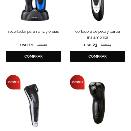
recortador para nariz y orejas
cortadora de pelo y barba
inalámbrica
11
23
USD
12
USD
24
USD
USD