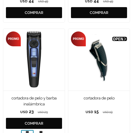
44
44
USD
49
USD
49
USD
USD
cortadora de pelo y barba
cortadora de pelo
inalámbrica
23
15
USD
25
USD
19
USD
USD