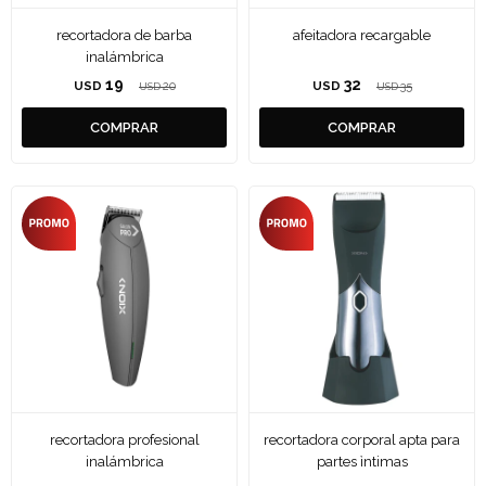
recortadora de barba
afeitadora recargable
inalámbrica
19
32
USD
20
USD
35
USD
USD
recortadora profesional
recortadora corporal apta para
inalámbrica
partes ìntimas