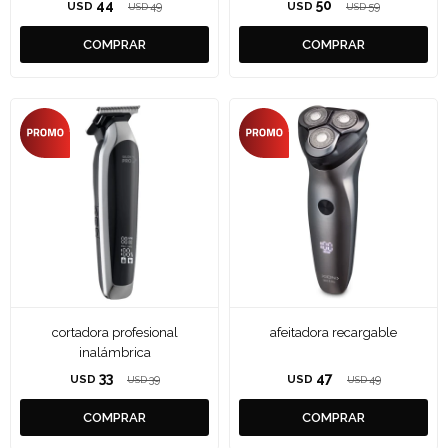
44
50
USD
49
USD
59
USD
USD
cortadora profesional
afeitadora recargable
inalámbrica
33
47
USD
39
USD
49
USD
USD