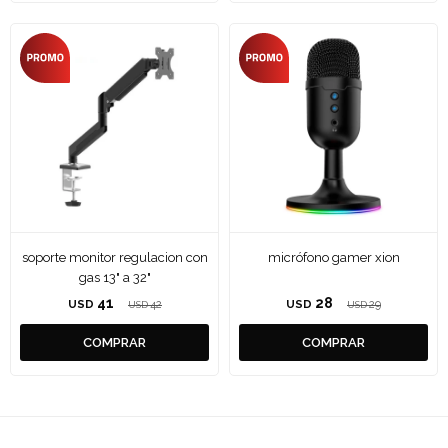
soporte monitor regulacion con
micrófono gamer xion
gas 13" a 32"
41
28
USD
42
USD
29
USD
USD