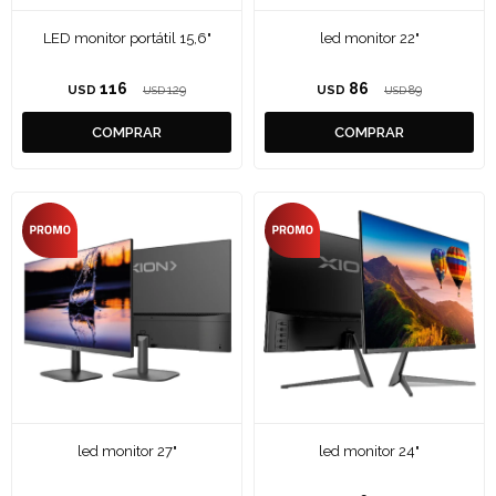
LED monitor portátil 15,6"
led monitor 22"
116
86
USD
129
USD
89
USD
USD
led monitor 27"
led monitor 24"