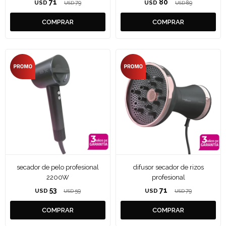
71
80
USD
79
USD
89
USD
USD
secador de pelo profesional
difusor secador de rizos
2200W
profesional
53
71
USD
59
USD
79
USD
USD