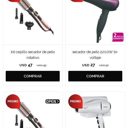
kit cepillo secador de pelo
secador de pelo 2200W bi-
rotativo
voltaje
47
27
USD
49
USD
30
USD
USD