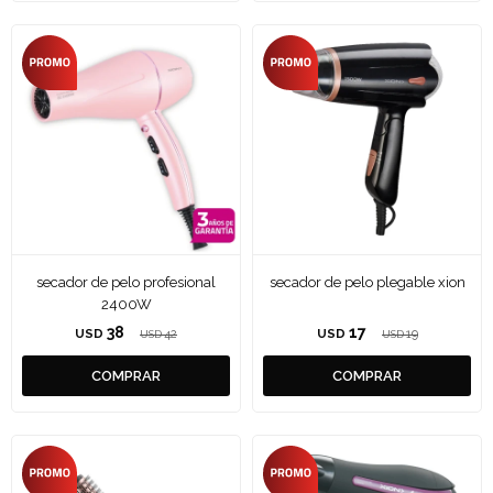
secador de pelo profesional
secador de pelo plegable xion
2400W
38
17
USD
42
USD
19
USD
USD