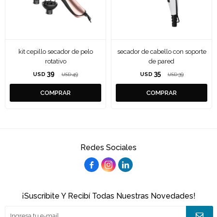
kit cepillo secador de pelo
secador de cabello con soporte
rotativo
de pared
39
35
USD
49
USD
39
USD
USD
Redes Sociales



¡Suscribite Y Recibí Todas Nuestras Novedades!