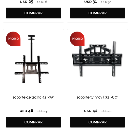
25
31
USD
26
USD
32
USD
USD
soporte de techo 42"-75"
soporte tv movil 32"-80"
48
41
USD
49
USD
42
USD
USD