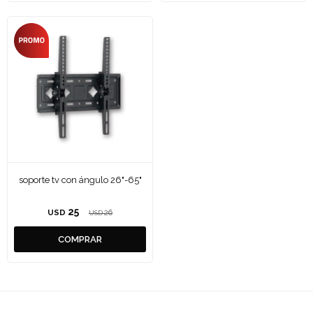
soporte tv con ángulo 26"-65"
25
USD
26
USD