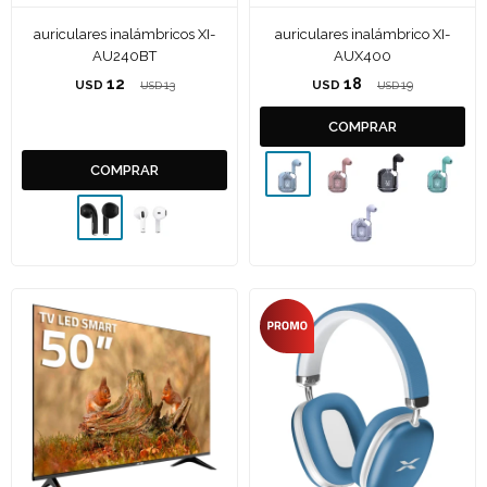
auriculares inalámbricos XI-
auriculares inalámbrico XI-
AU240BT
AUX400
12
18
USD
13
USD
19
USD
USD