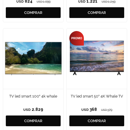
824
1.221
USD
1.099
USD
1.259
USD
USD
TV led smart 100" 4k whale
TV led smart 50" 4K Whale TV
2.829
368
USD
USD
379
USD