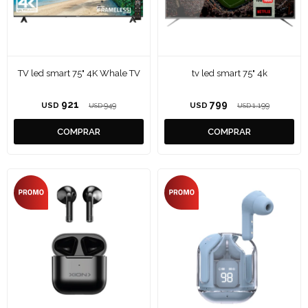
TV led smart 75" 4K Whale TV
tv led smart 75" 4k
921
799
USD
949
USD
1.199
USD
USD