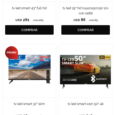
tv led smart 43" full hd
tv led 19" hd (1440x900p) 12v
con isdbt
261
86
USD
269
USD
89
USD
USD
tv led smart 32" slim
tv led smart xion 50" 4k