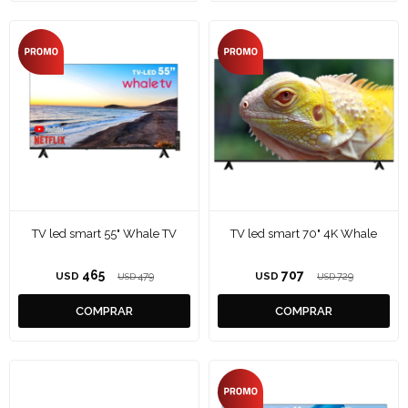
TV led smart 55" Whale TV
TV led smart 70" 4K Whale
465
707
USD
479
USD
729
USD
USD