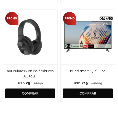
auriculares xion inalámbricos
tv led smart 43" full hd
AU50BT
29
215
USD
30
USD
269
USD
USD