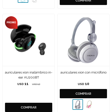
auriculares xion inalámbrico in-
auriculares xion con micrófono
ear AU200BT
11
10
USD
12
USD
USD