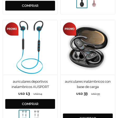
auriculares deportivos
auriculares inalámbricos con
inalambricos AUSPORT
base de carga
13
33
USD
14
USD
35
USD
USD