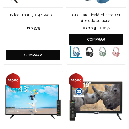
tv led smart 50" 4K WebOs
auriculares inalámbricos xion
40hs de duración
379
29
USD
USD
30
USD