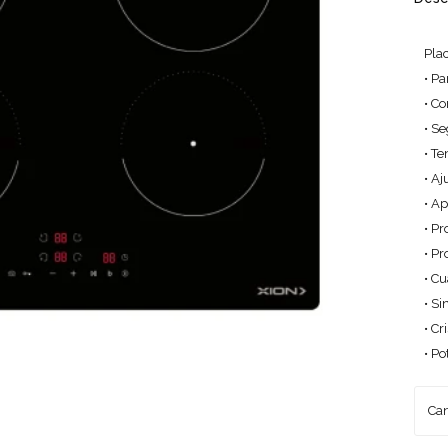
Plac
• Pa
• Co
• S
• T
• Aj
• A
• P
• P
• C
• Si
• Cr
• P