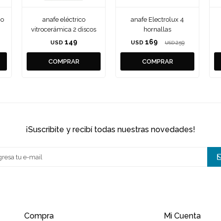
io
anafe eléctrico
anafe Electrolux 4
vitrocerámica 2 discos
hornallas
149
169
USD
USD
259
USD
¡suscribite y recibí todas nuestras novedades!
Compra
Mi Cuenta