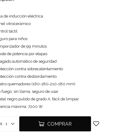
a de inducción eléctrica
nel vitrocerámico
ntrol táctil
eguro para niños
emporizador de 99 minutos
uste de potencia por etapas
pagado automático de seguridad
rotección contra sobrecalentamiento
rotección contra desbordamiento
uatro quemadores (160-180-210-180 mm)
n fuego, sin llama, seguro de usar
istal negro pulido de grado A, fácil de limpiar
otencia máxima: 7200 W
COMPRAR
1