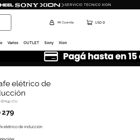
SERVICIO TECNICO XION
0
USD
io
Varios
OUTLET
Sony
Xion
afe elétrico de
ducción
I-EHI41-CU
279
D
e elétrico de inducción
ripción: