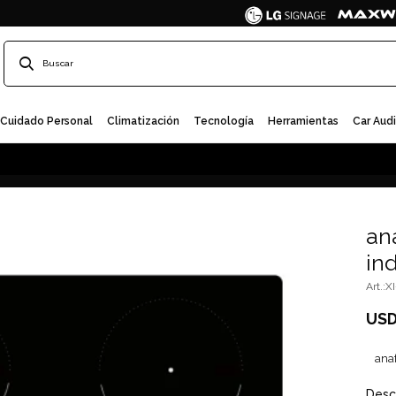
Cuidado Personal
Climatización
Tecnología
Herramientas
Car Aud
an
in
X
US
anaf
Desc