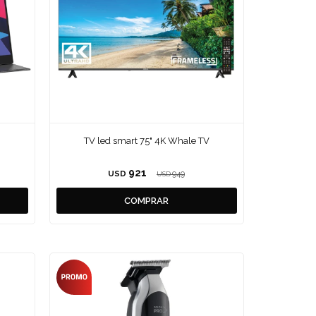
TV led smart 75" 4K Whale TV
921
USD
949
USD