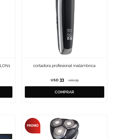
SALON1
cortadora profesional inalámbrica
33
USD
39
USD