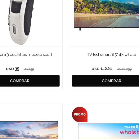
dora 3 cuchillas modelo sport
TV led smart 85" 4k whale
35
1.221
USD
39
USD
1.259
USD
USD