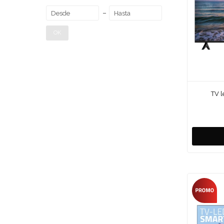
OK
TV l