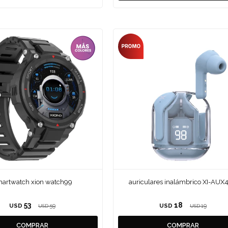
artwatch xion watch99
auriculares inalámbrico XI-AUX
53
18
USD
59
USD
19
USD
USD