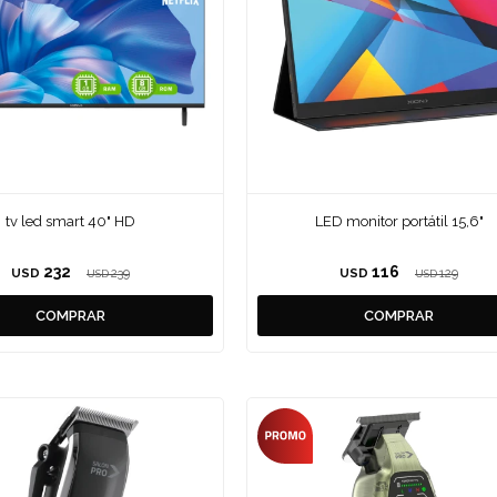
tv led smart 40" HD
LED monitor portátil 15,6"
232
116
USD
239
USD
129
USD
USD