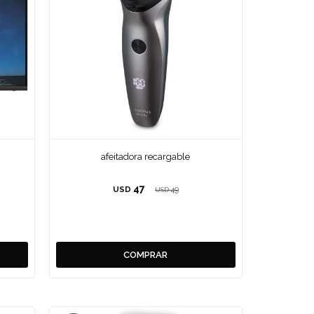
afeitadora recargable
47
USD
49
USD