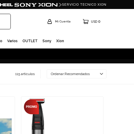
SERVICIO TECNICO XION
0
USD
io
Varios
OUTLET
Sony
Xion
115 artículos
Recomendados