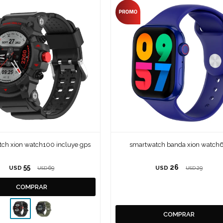
ch xion watch100 incluye gps
smartwatch banda xion watch
55
26
USD
69
USD
29
USD
USD