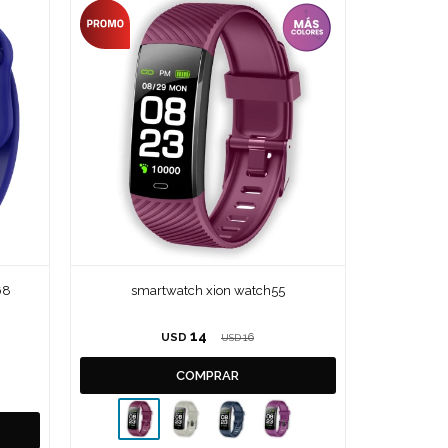
68
smartwatch xion watch55
14
USD
16
USD