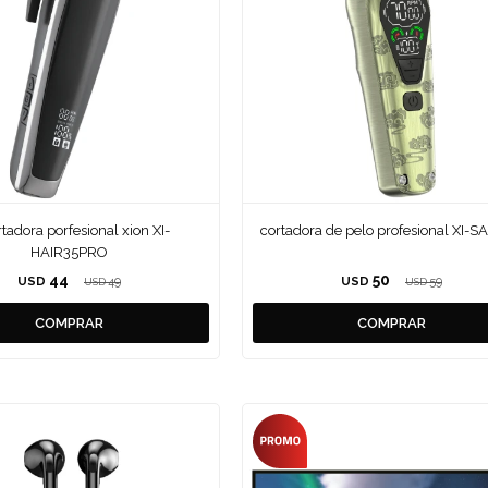
rtadora porfesional xion XI-
cortadora de pelo profesional XI-
HAIR35PRO
44
50
USD
49
USD
59
USD
USD