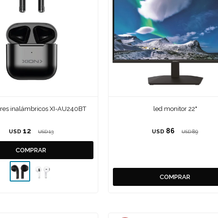
ares inalámbricos XI-AU240BT
led monitor 22"
12
86
USD
13
USD
89
USD
USD