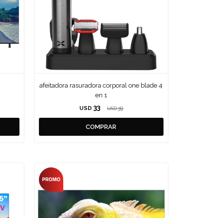
afeitadora rasuradora corporal one blade 4
en 1
33
USD
39
USD