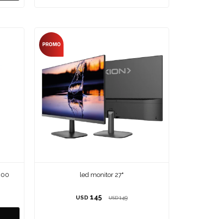
400
led monitor 27"
145
USD
149
USD