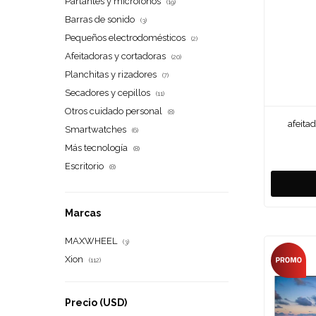
Parlantes y micrófonos
(19)
Barras de sonido
(3)
Pequeños electrodomésticos
(2)
Afeitadoras y cortadoras
(20)
Planchitas y rizadores
(7)
Secadores y cepillos
(11)
Otros cuidado personal
(8)
afeita
Smartwatches
(6)
Más tecnología
(8)
Escritorio
(8)
Marcas
MAXWHEEL
(3)
Xion
(112)
Precio
(USD)