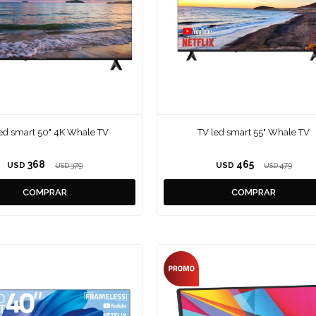
ed smart 50" 4K Whale TV
TV led smart 55" Whale TV
368
465
USD
379
USD
479
USD
USD