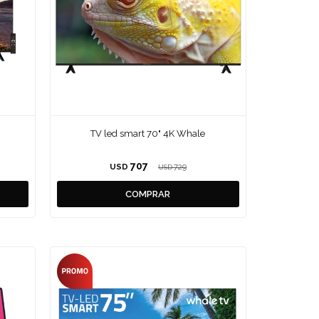
TV led smart 70" 4K Whale
707
USD
729
USD