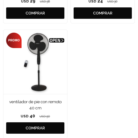
29
24
USD
36
USD
30
USD
USD
ventilador de pie con remoto
40 cm
40
USD
50
USD