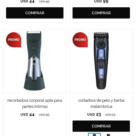
44
99
USD
49
USD
USD
recortadora corporal apta para
cortadora de pelo y barba
partes ìntimas
inalámbrica
44
23
USD
49
USD
25
USD
USD