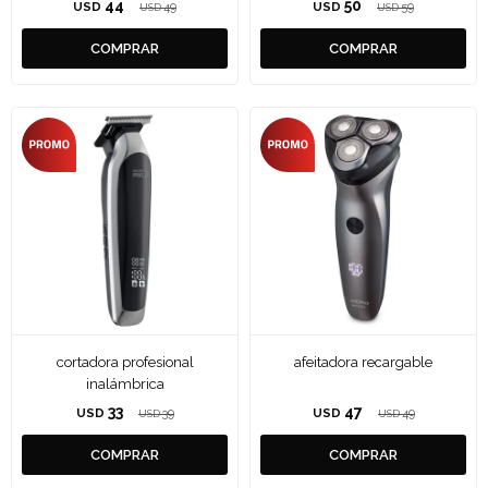
44
50
USD
49
USD
59
USD
USD
cortadora profesional
afeitadora recargable
inalámbrica
33
47
USD
39
USD
49
USD
USD