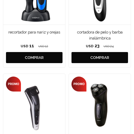
recortador para nariz y orejas
cortadora de pelo y barba
inalámbrica
11
23
USD
12
USD
24
USD
USD