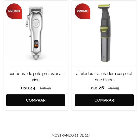
cortadora de pelo profesional
afeitadora rasuradora corporal
xion
one blade
44
26
USD
49
USD
29
USD
USD
MOSTRANDO
22
DE
22