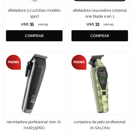
afeitadora 3 cuchillas modelo
afeitadora rasuradora corporal
sport
one blade 4 en 1
35
33
USD
39
USD
39
USD
USD
recortadora porfesional xion XI-
cortadora de pelo profesional
HAIR35PRO
XI-SALON1