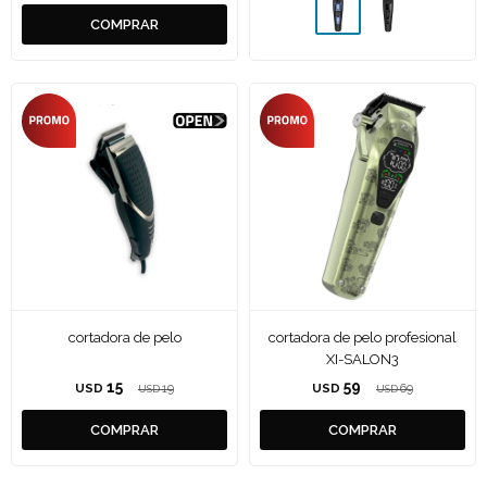
cortadora de pelo
cortadora de pelo profesional
XI-SALON3
15
59
USD
19
USD
69
USD
USD