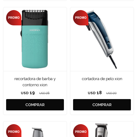
recortadora de barba y
cortadora de pelo xion
contorno xion
19
18
USD
28
USD
20
USD
USD