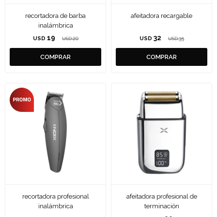
recortadora de barba
afeitadora recargable
inalámbrica
19
32
USD
20
USD
35
USD
USD
recortadora profesional
afeitadora profesional de
inalámbrica
terminación