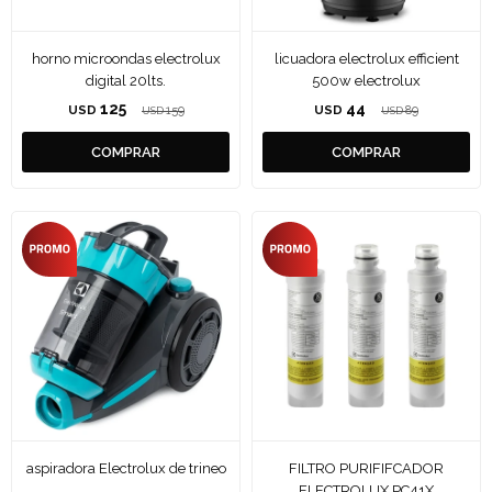
horno microondas electrolux
licuadora electrolux efficient
digital 20lts.
500w electrolux
125
44
USD
159
USD
89
USD
USD
aspiradora Electrolux de trineo
FILTRO PURIFIFCADOR
ELECTROLUX PC41X