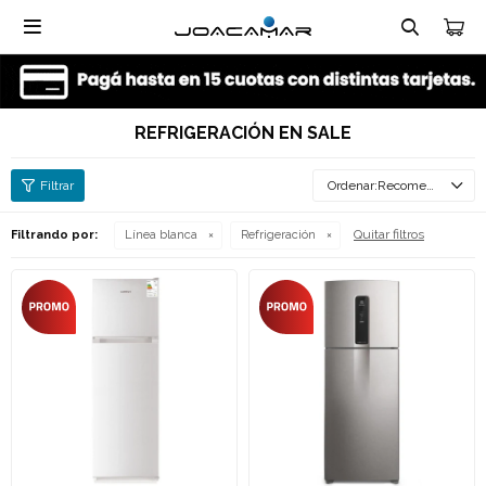

REFRIGERACIÓN EN SALE
Recomendados
Quitar filtros
Filtrando por:
Línea blanca
Refrigeración