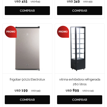
415
349
USD
649
USD
399
USD
USD
frigobar 90Lts Electrolux
vitrina exhibidora refrigerada
280 litros
199
899
USD
349
USD
1.149
USD
USD