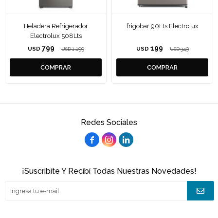
Heladera Refrigerador
frigobar 90Lts Electrolux
Electrolux 508Lts
799
199
USD
1.199
USD
349
USD
USD
Redes Sociales



¡Suscribite Y Recibí Todas Nuestras Novedades!