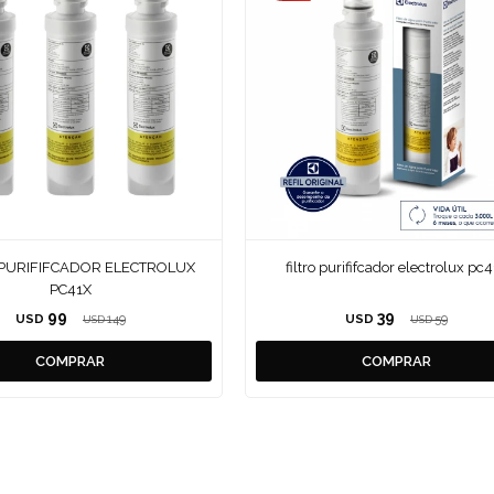
 PURIFIFCADOR ELECTROLUX
filtro purififcador electrolux pc
PC41X
99
39
USD
149
USD
59
USD
USD