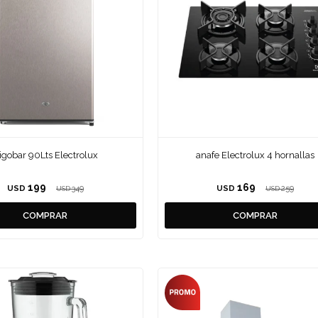
rigobar 90Lts Electrolux
anafe Electrolux 4 hornallas
199
169
USD
349
USD
259
USD
USD