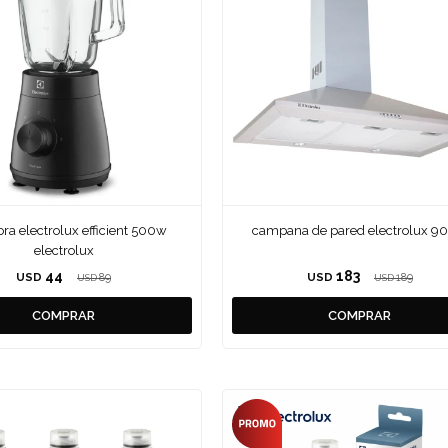
ora electrolux efficient 500w
campana de pared electrolux 9
electrolux
44
183
USD
89
USD
189
USD
USD