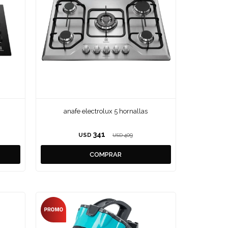
anafe electrolux 5 hornallas
341
USD
409
USD