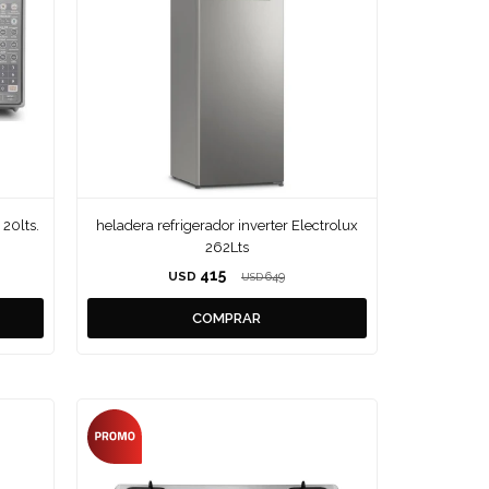
 20lts.
heladera refrigerador inverter Electrolux
262Lts
415
USD
649
USD