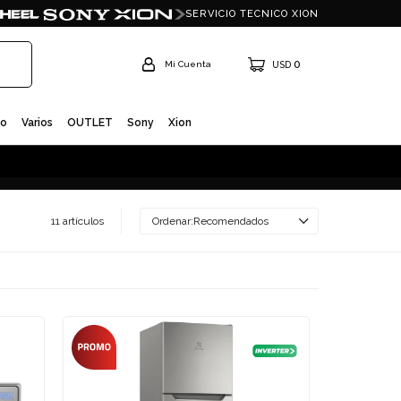
SERVICIO TECNICO XION
0
USD
io
Varios
OUTLET
Sony
Xion
11 artículos
Recomendados