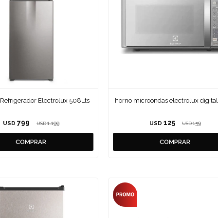
Refrigerador Electrolux 508Lts
horno microondas electrolux digital
799
125
USD
1.199
USD
159
USD
USD