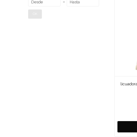
OK
licuadora