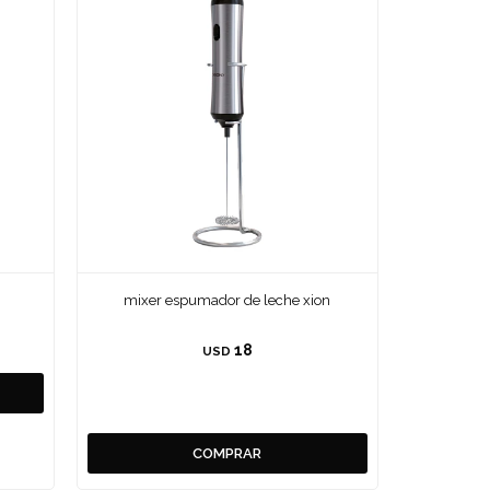
mixer espumador de leche xion
18
USD