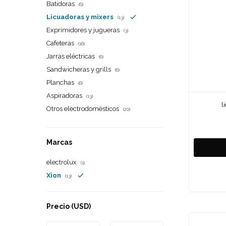
Batidoras
(6)
Licuadoras y mixers
(13)
Exprimidores y jugueras
(3)
Cafeteras
(16)
Jarras eléctricas
(6)
Sandwicheras y grills
(6)
Planchas
(6)
Aspiradoras
(13)
l
Otros electrodomésticos
(20)
Marcas
electrolux
(1)
Xion
(13)
Precio
(USD)