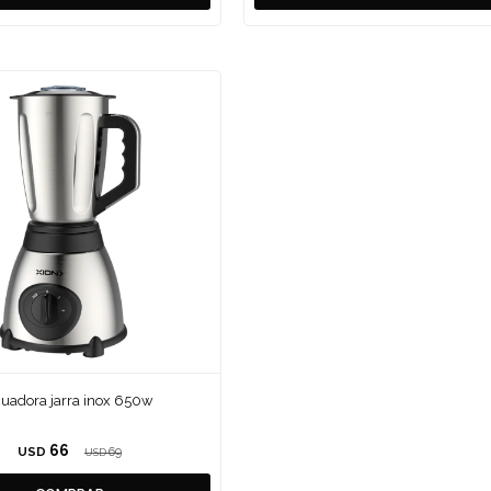
cuadora jarra inox 650w
66
USD
69
USD