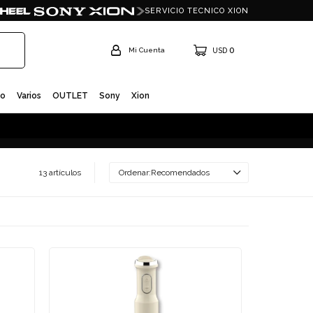
SERVICIO TECNICO XION
0
USD
io
Varios
OUTLET
Sony
Xion
13 artículos
Recomendados