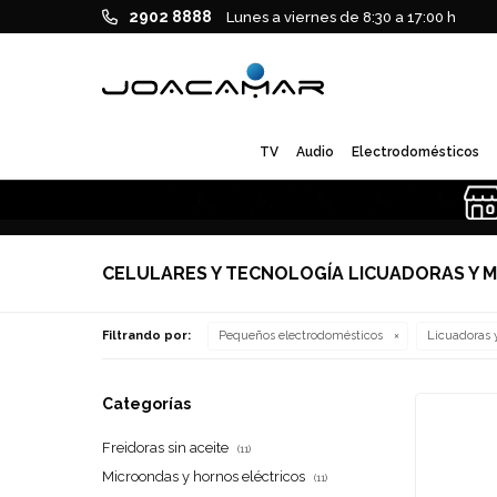
2902 8888
Lunes a viernes de 8:30 a 17:00 h
TV
Audio
Electrodomésticos
CELULARES Y TECNOLOGÍA LICUADORAS Y M
Filtrando por:
Pequeños electrodomésticos
Licuadoras 
Categorías
Freidoras sin aceite
(11)
Microondas y hornos eléctricos
(11)