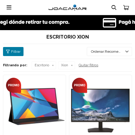

ESCRITORIO XION
Recomendados
Quitar filtros
Filtrando por:
Escritorio
Xion