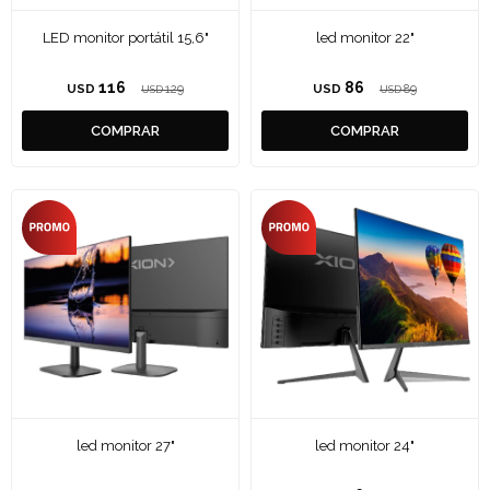
LED monitor portátil 15,6"
led monitor 22"
116
86
USD
129
USD
89
USD
USD
led monitor 27"
led monitor 24"