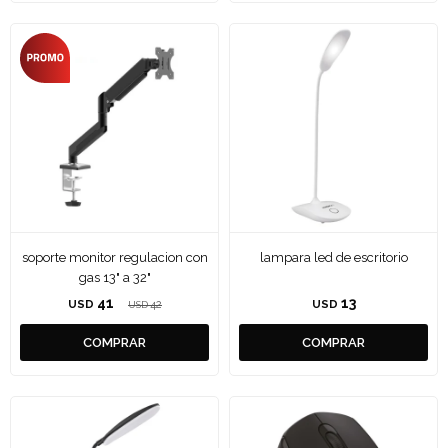
soporte monitor regulacion con
lampara led de escritorio
gas 13" a 32"
41
13
USD
42
USD
USD