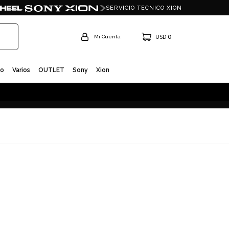
SERVICIO TECNICO XION
0
USD
io
Varios
OUTLET
Sony
Xion