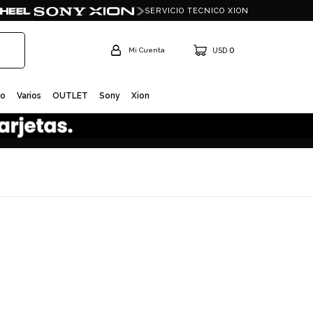
SERVICIO TECNICO XION
0
USD
io
Varios
OUTLET
Sony
Xion