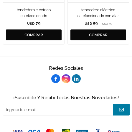
tendedero eléctrico
tendedero eléctrico
calefaccionado
calefaccionado con alas
79
59
USD
USD
79
USD
Redes Sociales



¡Suscribite Y Recibí Todas Nuestras Novedades!