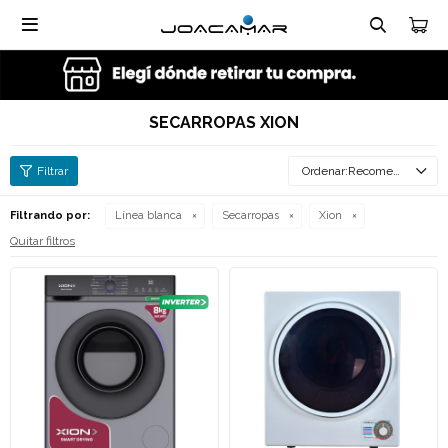

SECARROPAS XION
Recomendados
Filtrando por:
Línea blanca
Secarropas
Xion
Quitar filtros