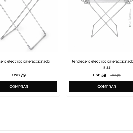
ero eléctrico calefaccionado
tendedero eléctrico calefaccionad
alas
79
59
USD
USD
79
USD