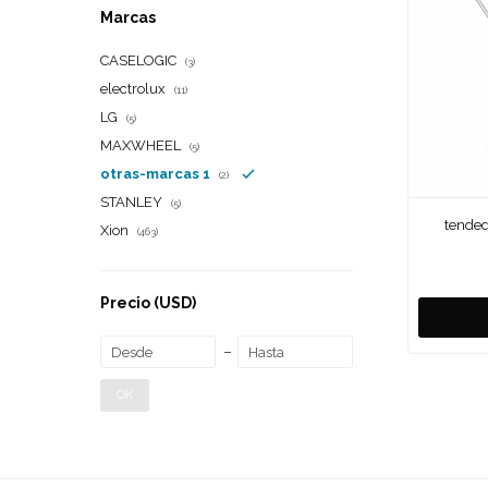
Marcas
CASELOGIC
(3)
electrolux
(11)
LG
(5)
MAXWHEEL
(5)
otras-marcas 1
(2)
STANLEY
(5)
tended
Xion
(463)
Precio
(USD)
OK