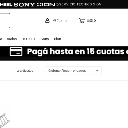
SERVICIO TECNICO XION
0
USD
io
Varios
OUTLET
Sony
Xion
2 artículos
Recomendados