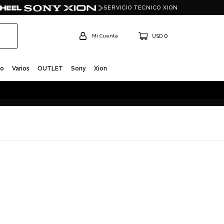
SERVICIO TECNICO XION
0
USD
io
Varios
OUTLET
Sony
Xion