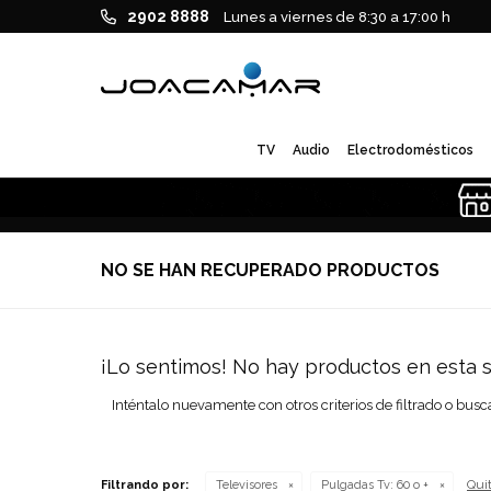
2902 8888
Lunes a viernes de 8:30 a 17:00 h
TV
Audio
Electrodomésticos
NO SE HAN RECUPERADO PRODUCTOS
¡Lo sentimos! No hay productos en esta s
Inténtalo nuevamente con otros criterios de filtrado o busc
Quit
Filtrando por:
Televisores
Pulgadas Tv:
60 o +